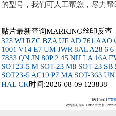
的型号，我们可人工帮您，尽力帮
贴片最新查询MARKING丝印反
323
WJ
RZC
BZA
UE
AD
761
AAO
1001
V14
E7
UM
JWR
8AL
A28
6
6
7833
QN
JN
80P
2
45
NH
LA
16A
E
SOT23-5
M SOT-23
M8 SOT-23
SB
SOT23-5
AC19
P7
MA SOT-363
UN
HAL
CK
时间:2026-08-09 123838
|
关于我们
|
广告
农码查询资料 China 中文版 Powered