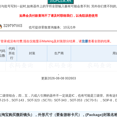
识与批号写到一起时,如将器件上的字符全部输入极有可能会查不到. 另外你们查不到的
如果会员付款查询不了请及时联络我们，以免耽误您使用
也可提供零散查询服务; 10元/1件
登录或没有付费,现在仅能显示Marking及封装部分结果，请
注册
查看全部的结果。
代码
代码
所在
封装
生产商
用
位数
行
.
更新2026-08-08 002603
二级管组合，四，五，六或八引脚的器件不一定就是IC，也有可能是三级管。所有这
-23-5，SOT-143，SOT-323（SC70）SOT-343，SOT-353（SC70-5），SOP-
宝购买微距镜头），外形尺寸（要备游标卡尺），(Package)封装名