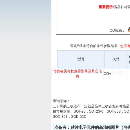
重要提示!
当器件标
QQ帮助：
查询到
1
条符合
的条件参数结果
您没有
型号
代码
付费会员有权查看型号及其它信
CGA
息
查询须知：
三引脚的三极管不一定就是晶体三极管也有可能是
最常用封装：SOT-23，SOT23-6，SOT-353，SOT
SOD-323，SOD-523
准备有：贴片电子元件的高清晰图片（可去淘