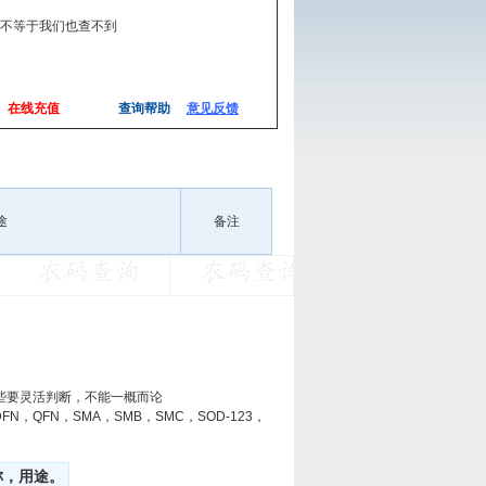
,不等于我们也查不到
在线充值
查询帮助
意见反馈
途
备注
些要灵活判断，不能一概而论
8，DFN，QFN，SMA，SMB，SMC，SOD-123，
称，用途。