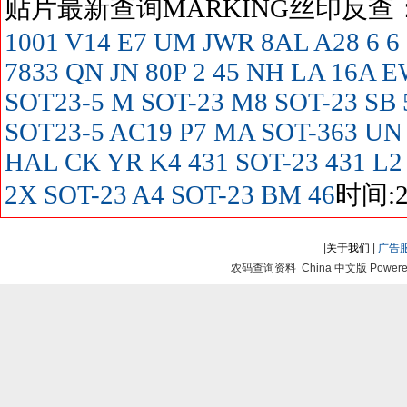
贴片最新查询MARKING丝印反
1001
V14
E7
UM
JWR
8AL
A28
6
6
7833
QN
JN
80P
2
45
NH
LA
16A
E
SOT23-5
M SOT-23
M8 SOT-23
SB
SOT23-5
AC19
P7
MA SOT-363
UN
HAL
CK
YR
K4
431 SOT-23
431
L2
2X SOT-23
A4 SOT-23
BM
46
时间:20
|
关于我们
|
广告
农码查询资料 China 中文版 Powered