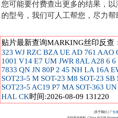
您可能要付费查出更多的结果，以
的型号，我们可人工帮您，尽力帮
贴片最新查询MARKING丝印反
323
WJ
RZC
BZA
UE
AD
761
AAO
1001
V14
E7
UM
JWR
8AL
A28
6
6
7833
QN
JN
80P
2
45
NH
LA
16A
E
SOT23-5
M SOT-23
M8 SOT-23
SB
SOT23-5
AC19
P7
MA SOT-363
UN
HAL
CK
时间:2026-08-09 131220
|
关于我们
|
广告
农码查询资料 China 中文版 Powered