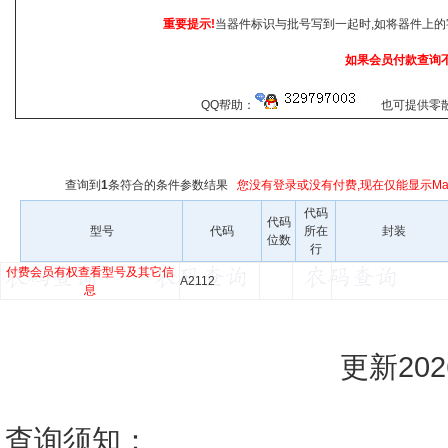
重要提示!
当器件标识与批号写到一起时,如将器件上的
如果会员付款查询
QQ帮助：
也可提供零散查
查询到
1
条符合
的条件参数结果
您没有登录或没有付费,现在仅能显示Mar
代码
代码
型号
代码
所在
封装
位数
行
付费会员有权查看型号及其它信
A2112
息
更新2026
查询须知：