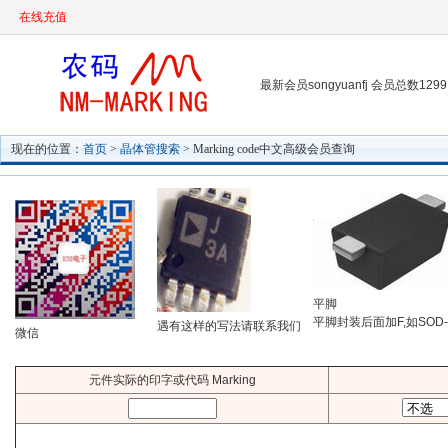
在线充值
最新会员songyuanfj 会员总数1299
现在的位置：
首页
>
晶体管搜索
> Marking code中文高级会员查询
平脚
平脚封装后面加F,如SOD-
遇有这样的写法请联系我们
微信
元件实际的印字或代码 Marking