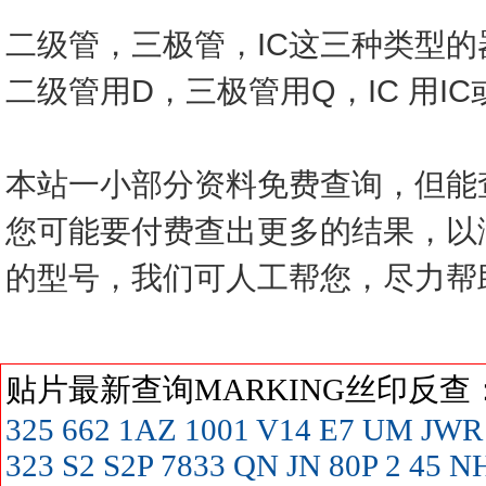
二级管，三极管，IC这三种类型
二级管用D，三极管用Q，IC 用I
本站一小部分资料免费查询，但能
您可能要付费查出更多的结果，以
的型号，我们可人工帮您，尽力帮
贴片最新查询MARKING丝印反
325
662
1AZ
1001
V14
E7
UM
JWR
323
S2
S2P
7833
QN
JN
80P
2
45
N