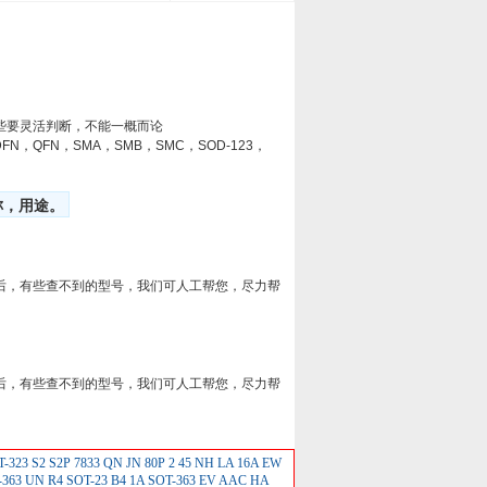
些要灵活判断，不能一概而论
8，DFN，QFN，SMA，SMB，SMC，SOD-123，
称，用途。
后，有些查不到的型号，我们可人工帮您，尽力帮
后，有些查不到的型号，我们可人工帮您，尽力帮
T-323
S2
S2P
7833
QN
JN
80P
2
45
NH
LA
16A
EW
363
UN
R4 SOT-23
B4
1A SOT-363
EV
AAC
HA