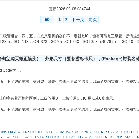
.
更新2026-08-08 084744
50
1
2
下一页
尾页
二级管组合，四，五，六或八引脚的器件不一定就是IC，也有可能是三级管。所有这
-23-5，SOT-143，SOT-323（SC70）SOT-343，SOT-353（SC70-5），SOP-
宝购买微距镜头），外形尺寸（要备游标卡尺），(Package)封装名
 Code丝印。
满足不了您的要求，这时您可能要付费查出更多的结果，以满足您的需求。付费成功
印字有着严格的区别，二级管用D，三极管用Q，IC 用IC或U所表示。
满足不了您的要求，这时您可能要付费查出更多的结果，以满足您的需求。付费成功
K
09S
DXZ
325
662
1AZ
1001
V14
E7
UM
JWR
8AL
A28
6
6 SOD-323
555
A
DU
A7T SO
SOT-23
M8 SOT-23
SB
50
X
XH
FA
AS
100T
A SOT23-5
AC SOT23-5
AC19
P7
MA SOT-