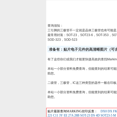
查询须知：
三引脚的三极管不一定就是晶体三极管也有可能是
最常用封装：SOT-23，SOT23-6，SOT-353，SOT
SOD-323，SOD-523
准备有：贴片电子元件的高清晰图片（可去淘
有了这些你们或我们才能更快捷高效的查找Marking
本站一小部分资料免费查询，但能查到的结果可能
助您。
二级管，三极管，IC这三种类型的器件一般在印板上
本站一小部分资料免费查询，但能查到的结果可能
助您。
贴片最新查询MARKING丝印反查：
DX0
DX
F
221
C11
3Y
EE
27A
28B SOT-23
DS
4D SOT23-5
M 