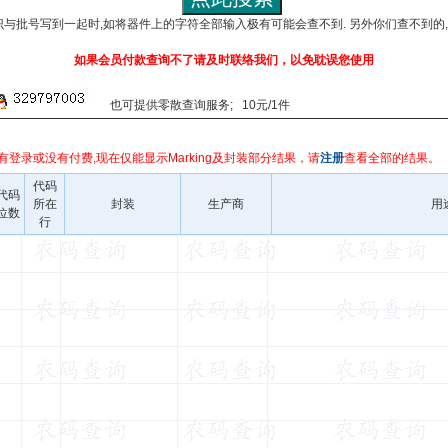
识与批号写到一起时,如将器件上的字符全部输入极有可能会查不到. 另外你们查不到的
如果会员付款查询不了请及时联络我们，以免耽误您使用
也可提供零散查询服务; 10元/1件
有登录或没有付费,现在仅能显示Marking及封装部分结果，请
注册
查看全部的结果。
代码
代码
所在
封装
生产商
用
位数
行