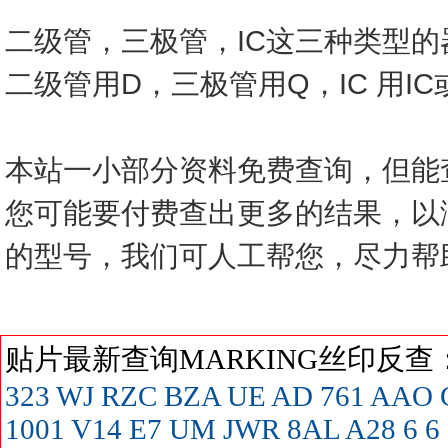
二级管，三极管，IC这三种类型
二级管用D，三极管用Q，IC 用I
本站一小部分资料免费查询，但能
您可能要付费查出更多的结果，以
的型号，我们可人工帮您，尽力帮
贴片最新查询MARKING丝印反
323
WJ
RZC
BZA
UE
AD
761
AAO
1001
V14
E7
UM
JWR
8AL
A28
6
6