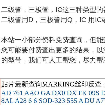
二级管，三极管，IC这三种类型
二级管用D，三极管用Q，IC 用I
本站一小部分资料免费查询，但能
您可能要付费查出更多的结果，以
的型号，我们可人工帮您，尽力帮
贴片最新查询MARKING丝印反
AD
761
AAO
GA
DX0
DX
FK
09S
D
8AL
A28
6
6 SOD-323
555
A
DU
A7