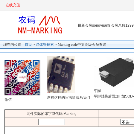
在线充值
最新会员songyuanfj 会员总数1299
现在的位置：
首页
>
晶体管搜索
> Marking code中文高级会员查询
平脚
平脚封装后面加F,如SOD-
遇有这样的写法请联系我们
微信
元件实际的印字或代码 Marking