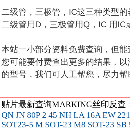
二级管，三极管，IC这三种类型
二级管用D，三极管用Q，IC 用I
本站一小部分资料免费查询，但能
您可能要付费查出更多的结果，以
的型号，我们可人工帮您，尽力帮
贴片最新查询MARKING丝印反
QN
JN
80P
2
45
NH
LA
16A
EW
22
SOT23-5
M SOT-23
M8 SOT-23
SB