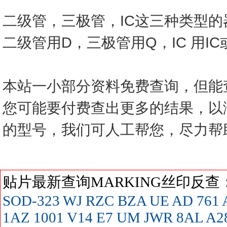
二级管，三极管，IC这三种类型
二级管用D，三极管用Q，IC 用I
本站一小部分资料免费查询，但能
您可能要付费查出更多的结果，以
的型号，我们可人工帮您，尽力帮
贴片最新查询MARKING丝印反
SOD-323
WJ
RZC
BZA
UE
AD
761
1AZ
1001
V14
E7
UM
JWR
8AL
A2