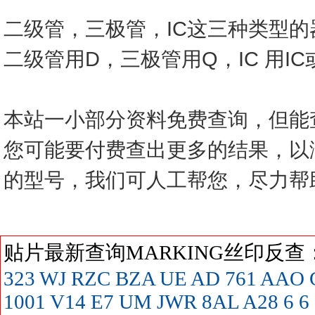
二级管，三极管，IC这三种类型
二级管用D，三极管用Q，IC 用I
本站一小部分资料免费查询，但能
您可能要付费查出更多的结果，以
的型号，我们可人工帮您，尽力帮
贴片最新查询MARKING丝印反
323
WJ
RZC
BZA
UE
AD
761
AAO
1001
V14
E7
UM
JWR
8AL
A28
6
6