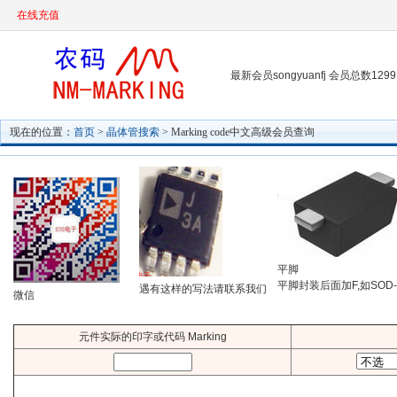
在线充值
最新会员songyuanfj 会员总数1299
现在的位置：
首页
>
晶体管搜索
> Marking code中文高级会员查询
平脚
平脚封装后面加F,如SOD-
遇有这样的写法请联系我们
微信
元件实际的印字或代码 Marking