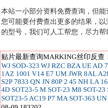
本站一小部分资料免费查询，但能
您可能要付费查出更多的结果，以
的型号，我们可人工帮您，尽力帮
贴片最新查询MARKING丝印反
WJ SOD-323
WJ
RZC
BZA
UE
AD
7
1AZ
1001
V14
E7
UM
JWR
8AL
A2
S2P
7833
QN
JN
80P
2
45
NH
LA
16
4D SOT23-5
M SOT-23
M8 SOT-23
SOT23-5
AC19
P7
MA SOT-363
UN
08-09 183202