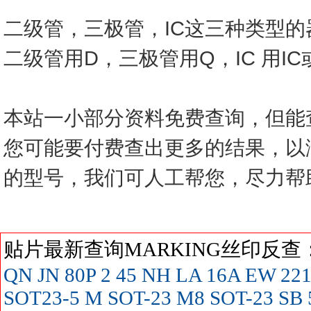
二级管，三极管，IC这三种类型
二级管用D，三极管用Q，IC 用I
本站一小部分资料免费查询，但能
您可能要付费查出更多的结果，以
的型号，我们可人工帮您，尽力帮
贴片最新查询MARKING丝印反
QN
JN
80P
2
45
NH
LA
16A
EW
22
SOT23-5
M SOT-23
M8 SOT-23
SB