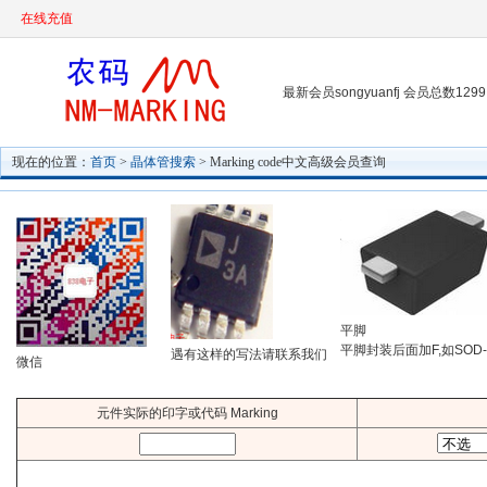
在线充值
最新会员songyuanfj 会员总数1299
现在的位置：
首页
>
晶体管搜索
> Marking code中文高级会员查询
平脚
平脚封装后面加F,如SOD-
遇有这样的写法请联系我们
微信
元件实际的印字或代码 Marking