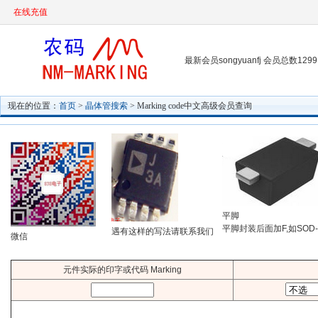
在线充值
最新会员songyuanfj 会员总数1299
现在的位置：
首页
>
晶体管搜索
> Marking code中文高级会员查询
平脚
平脚封装后面加F,如SOD-
遇有这样的写法请联系我们
微信
元件实际的印字或代码 Marking