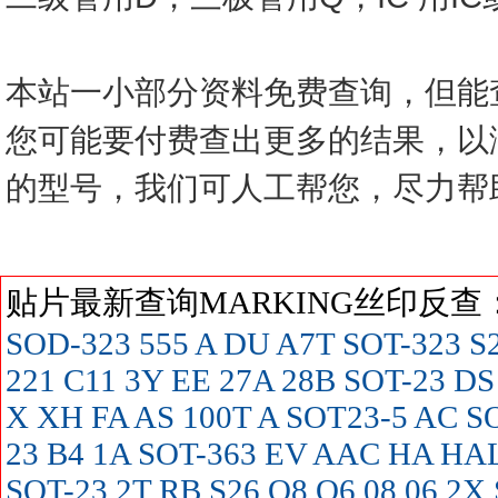
本站一小部分资料免费查询，但能
您可能要付费查出更多的结果，以
的型号，我们可人工帮您，尽力帮
贴片最新查询MARKING丝印反
SOD-323
555
A
DU
A7T SOT-323
S
221
C11
3Y
EE
27A
28B SOT-23
DS
X
XH
FA
AS
100T
A SOT23-5
AC SO
23
B4
1A SOT-363
EV
AAC
HA
HA
SOT-23
2T
RB
S26
O8
O6
08
06
2X 