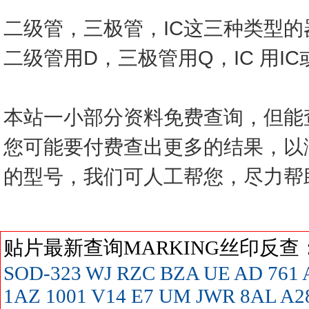
二级管，三极管，IC这三种类型
二级管用D，三极管用Q，IC 用I
本站一小部分资料免费查询，但能
您可能要付费查出更多的结果，以
的型号，我们可人工帮您，尽力帮
贴片最新查询MARKING丝印反
SOD-323
WJ
RZC
BZA
UE
AD
761
1AZ
1001
V14
E7
UM
JWR
8AL
A2