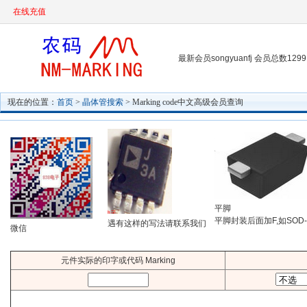
在线充值
最新会员songyuanfj 会员总数1299
现在的位置：
首页
>
晶体管搜索
> Marking code中文高级会员查询
平脚
平脚封装后面加F,如SOD-
遇有这样的写法请联系我们
微信
元件实际的印字或代码 Marking