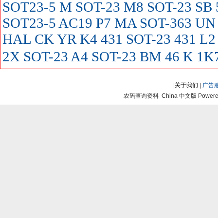
SOT23-5
M SOT-23
M8 SOT-23
SB
SOT23-5
AC19
P7
MA SOT-363
UN
HAL
CK
YR
K4
431 SOT-23
431
L2
2X SOT-23
A4 SOT-23
BM
46
K
1K
|
关于我们
|
广告
农码查询资料 China 中文版 Powered