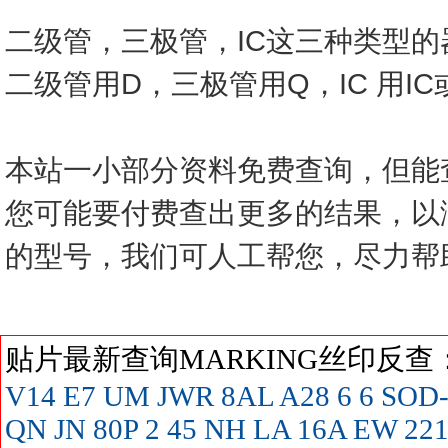
二级管，三极管，IC这三种类型
二级管用D，三极管用Q，IC 用I
本站一小部分资料免费查询，但能
您可能要付费查出更多的结果，以
的型号，我们可人工帮您，尽力帮
贴片最新查询MARKING丝印反
V14
E7
UM
JWR
8AL
A28
6
6 SOD-
QN
JN
80P
2
45
NH
LA
16A
EW
22