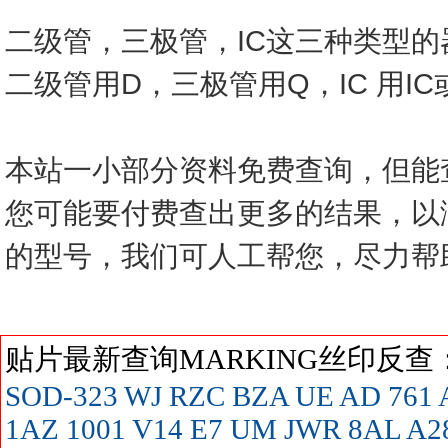
二级管，三极管，IC这三种类型
二级管用D，三极管用Q，IC 用I
本站一小部分资料免费查询，但能
您可能要付费查出更多的结果，以
的型号，我们可人工帮您，尽力帮
贴片最新查询MARKING丝印反
SOD-323
WJ
RZC
BZA
UE
AD
761
1AZ
1001
V14
E7
UM
JWR
8AL
A2