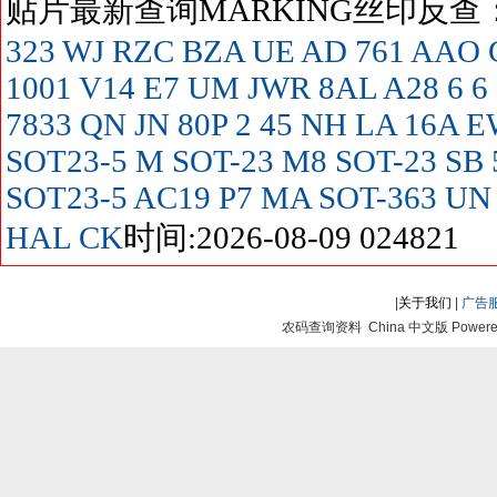
贴片最新查询MARKING丝印反
323
WJ
RZC
BZA
UE
AD
761
AAO
1001
V14
E7
UM
JWR
8AL
A28
6
6
7833
QN
JN
80P
2
45
NH
LA
16A
E
SOT23-5
M SOT-23
M8 SOT-23
SB
SOT23-5
AC19
P7
MA SOT-363
UN
HAL
CK
时间:2026-08-09 024821
|
关于我们
|
广告
农码查询资料 China 中文版 Powered