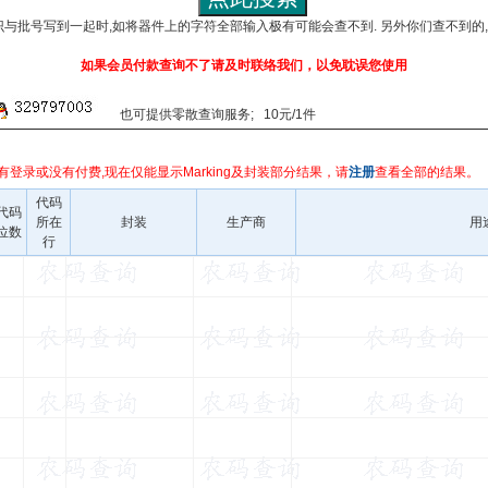
识与批号写到一起时,如将器件上的字符全部输入极有可能会查不到. 另外你们查不到的
如果会员付款查询不了请及时联络我们，以免耽误您使用
也可提供零散查询服务; 10元/1件
有登录或没有付费,现在仅能显示Marking及封装部分结果，请
注册
查看全部的结果。
代码
代码
所在
封装
生产商
用
位数
行