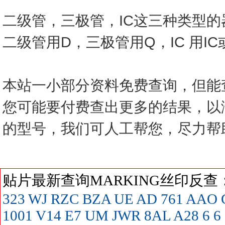
二级管，三极管，IC这三种类型
二级管用D，三极管用Q，IC 用I
本站一小部分资料免费查询，但能
您可能要付费查出更多的结果，以
的型号，我们可人工帮您，尽力帮
贴片最新查询MARKING丝印反
323
WJ
RZC
BZA
UE
AD
761
AAO
1001
V14
E7
UM
JWR
8AL
A28
6
6