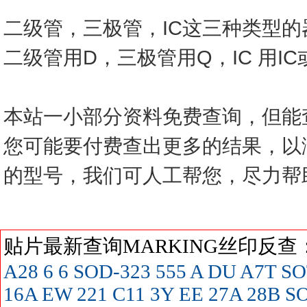
二级管，三极管，IC这三种类型
二级管用D，三极管用Q，IC 用I
本站一小部分资料免费查询，但能
您可能要付费查出更多的结果，以
的型号，我们可人工帮您，尽力帮
贴片最新查询MARKING丝印反
A28
6
6 SOD-323
555
A
DU
A7T SO
16A
EW
221
C11
3Y
EE
27A
28B SO