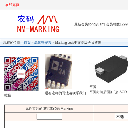
在线充值
最新会员songyuanfj 会员总数1299
现在的位置：
首页
>
晶体管搜索
> Marking code中文高级会员查询
平脚
平脚封装后面加F,如SOD-
遇有这样的写法请联系我们
微信
元件实际的印字或代码 Marking