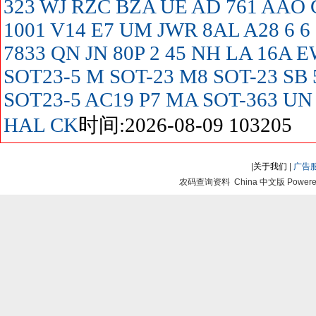
323
WJ
RZC
BZA
UE
AD
761
AAO
1001
V14
E7
UM
JWR
8AL
A28
6
6
7833
QN
JN
80P
2
45
NH
LA
16A
E
SOT23-5
M SOT-23
M8 SOT-23
SB
SOT23-5
AC19
P7
MA SOT-363
UN
HAL
CK
时间:2026-08-09 103205
|
关于我们
|
广告
农码查询资料 China 中文版 Powered