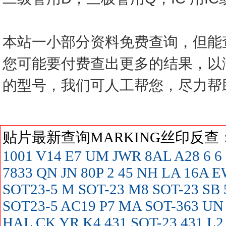
本站一小部分资料免费查询，但能
您可能要付费查出更多的结果，以
的型号，我们可人工帮您，尽力帮
贴片最新查询MARKING丝印反
1001
V14
E7
UM
JWR
8AL
A28
6
6
7833
QN
JN
80P
2
45
NH
LA
16A
E
SOT23-5
M SOT-23
M8 SOT-23
SB
SOT23-5
AC19
P7
MA SOT-363
UN
HAL
CK
YR
K4
431 SOT-23
431
L2