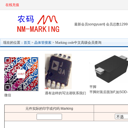
在线充值
最新会员songyuanfj 会员总数1299
现在的位置：
首页
>
晶体管搜索
> Marking code中文高级会员查询
平脚
平脚封装后面加F,如SOD-
遇有这样的写法请联系我们
微信
元件实际的印字或代码 Marking